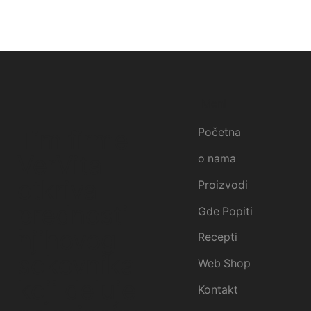
Meni
Tim firme
Početna
VerVita
o nama
otkriva
Proizvodi
prednosti
Gde Popiti
njihovog
Recepti
sokovnika
Web Shop
koji deluje
Kontakt