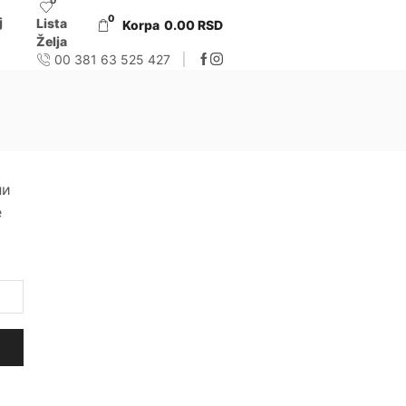
0
0
j
Lista
Korpa
0.00
RSD
Želja
00 381 63 525 427
ли
е