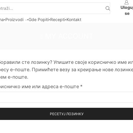
Ulogu
se
ma
Proizvodi
Gde Popiti
Recepti
Kontakt
MY ACCOUNT
боравили сте лозинку? Упишите своје корисничко име и
есу е-поште. Примићете везу за креирање нове лозинк
ем е-поште.
рисничко име или адреса е-поште
*
РЕСЕТУЈ ЛОЗИНКУ