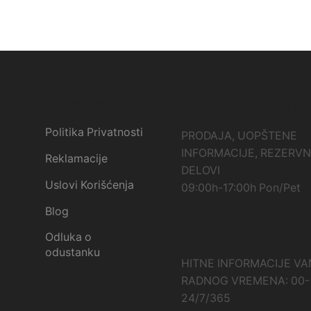
Kontaktirajte na
Korisni Linkovi
Politika Privatnosti
PRODAJA, UOPŠTENE
INFORMACIJE, REZERVN
Reklamacije
DELOVI
Uslovi Korišćenja
09:00h-17:00h Pon/Pet
Blog
065 333 01 20
Odluka o
odustanku
HITNE INFORMACIJE VA
RADNOG VREMENA: 00-
24/7/365