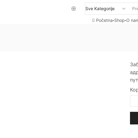
Početna
Shop
O na
За
адр
пут
Ко