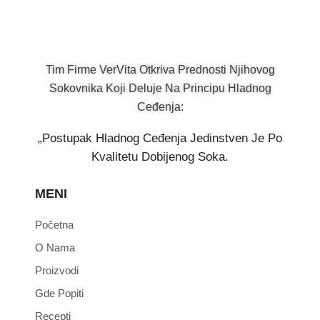
Tim Firme VerVita Otkriva Prednosti Njihovog
Sokovnika Koji Deluje Na Principu Hladnog
Ceđenja:
„Postupak Hladnog Ceđenja Jedinstven Je Po
Kvalitetu Dobijenog Soka.
MENI
Početna
O Nama
Proizvodi
Gde Popiti
Recepti