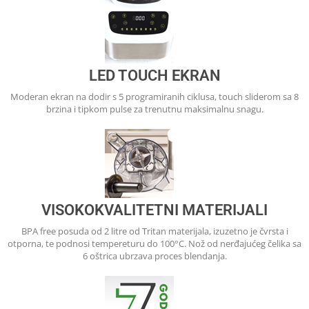
LED TOUCH EKRAN
Moderan ekran na dodir s 5 programiranih ciklusa, touch sliderom sa 8
brzina i tipkom pulse za trenutnu maksimalnu snagu.
VISOKOKVALITETNI MATERIJALI
BPA free posuda od 2 litre od Tritan materijala, izuzetno je čvrsta i
otporna, te podnosi tempereturu do 100°C. Nož od nerđajućeg čelika sa
6 oštrica ubrzava proces blendanja.