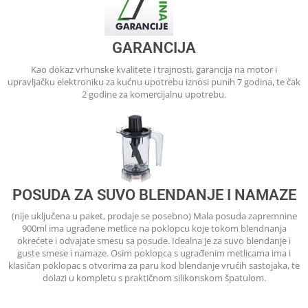
GARANCIJA
Kao dokaz vrhunske kvalitete i trajnosti, garancija na motor i
upravljačku elektroniku za kućnu upotrebu iznosi punih 7 godina, te čak
2 godine za komercijalnu upotrebu.
POSUDA ZA SUVO BLENDANJE I NAMAZE
(nije uključena u paket, prodaje se posebno) Mala posuda zapremnine
900ml ima ugrađene metlice na poklopcu koje tokom blendnanja
okrećete i odvajate smesu sa posude. Idealna je za suvo blendanje i
guste smese i namaze. Osim poklopca s ugrađenim metlicama ima i
klasičan poklopac s otvorima za paru kod blendanje vrućih sastojaka, te
dolazi u kompletu s praktičnom silikonskom špatulom.