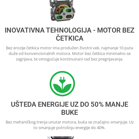
INOVATIVNA TEHNOLOGIJA - MOTOR BEZ
ČETKICA
Bez erozije četkica motor ima produžen životni vek, najmanje 10 puta
duže od konvencionalnih motora. Motor bez četkica minimalno se
zagrijava, te omogućuje kontinuirani rad bez pregrijavanja.
UŠTEDA ENERGIJE UZ DO 50% MANJE
BUKE
Bez mehaničkog trenja unutar motora, buka se značajno smanjuje. Uz
to smanjuje potrošnju energije do 40%.