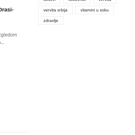
Orasi-
vervita srbija
vitamini u soku
zdravlje
izgledom
..