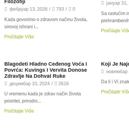
Filozofiji
јануар 31,
фебруар 13, 2026
/
793
/
0
Sa rastućim in
Kada govorimo o zdravom načinu života,
prehrambenih 
sirovoj ishrani i...
Pročitajte Viš
Pročitajte Više
Zanimljivosti
Zanimljivos
Blagodeti Hladno Ceđenog Voća I
Koji Je Naj
Povrća: Kuvings I Vervita Donose
новембар 
Zdravlje Na Dohvat Ruke
Da li i Vi znat
децембар 10, 2024
/
2616
Pročitajte Viš
U vremenu kada je zdrav način života
prioritet, prirodni...
Pročitajte Više