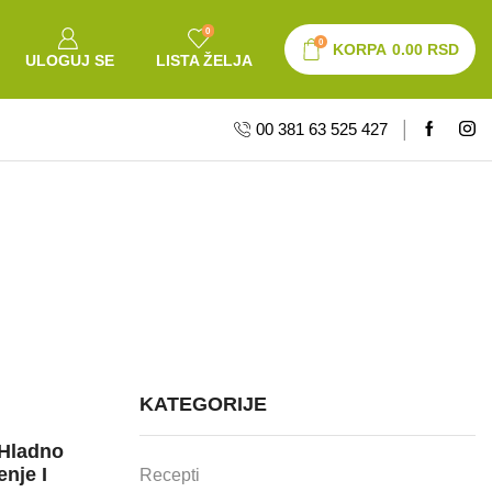
0
0
KORPA
0.00
RSD
ULOGUJ SE
LISTA ŽELJA
00 381 63 525 427
KATEGORIJE
 Hladno
nje I
Recepti