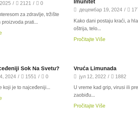
Imunitet
 2025
/
2121
/
0
децембар 19, 2024
/
17
teresom za zdravlje, tržište
Kako dani postaju kraći, a h
proizvoda prati...
oštrija, telo...
e
Pročitajte Više
ti
Recepti
ceđeniji Sok Na Svetu?
Vruća Limunada
4, 2024
/
1551
/
0
јул 12, 2022
/
1882
e koji je to najceđeniji...
U vreme kad grip, virusi ili p
zaobiđu...
e
Pročitajte Više