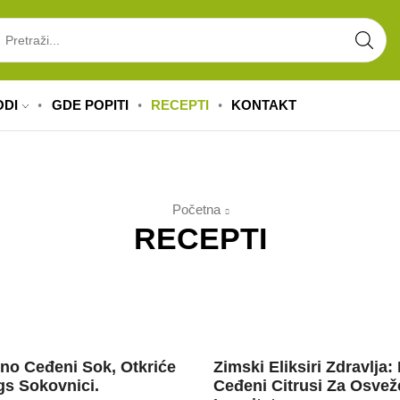
ODI
GDE POPITI
RECEPTI
KONTAKT
Početna
RECEPTI
ti
Recepti
dno Ceđeni Sok, Otkriće
Zimski Eliksiri Zdravlja:
s Sokovnici.
Ceđeni Citrusi Za Osveže