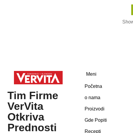
Show
Meni
Početna
Tim Firme
o nama
VerVita
Proizvodi
Otkriva
Gde Popiti
Prednosti
Recepti