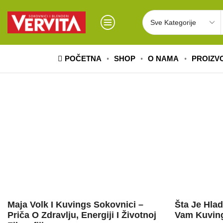
POČETNA
SHOP
O NAMA
PROIZV
Zanimljivosti
Zanimljivos
Maja Volk I Kuvings Sokovnici –
Šta Je Hla
Priča O Zdravlju, Energiji I Životnoj
Vam Kuving