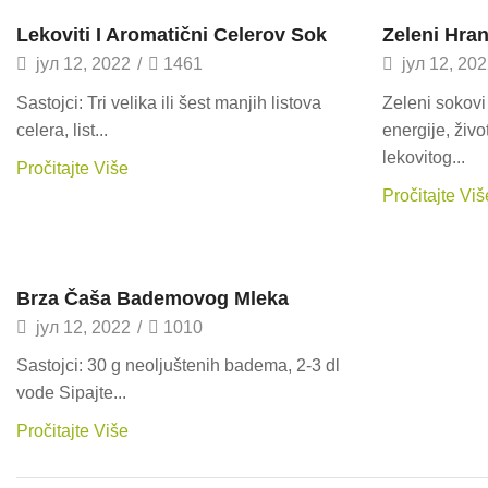
Recepti
Recepti
Lekoviti I Aromatični Celerov Sok
Zeleni Hran
јул 12, 2022
/
1461
јул 12, 20
Sastojci: Tri velika ili šest manjih listova
Zeleni sokovi
celera, list...
energije, živo
lekovitog...
Pročitajte Više
Pročitajte Viš
Recepti
Brza Čaša Bademovog Mleka
јул 12, 2022
/
1010
Sastojci: 30 g neoljuštenih badema, 2-3 dl
vode Sipajte...
Pročitajte Više