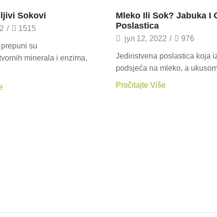
Recepti
ljivi Sokovi
Mleko Ili Sok? Jabuka I 
Poslastica
22
/
1515
јул 12, 2022
/
976
 prepuni su
Jedinstvena poslastica koja 
tvornih minerala i enzima,
podsjeća na mleko, a ukusom.
Pročitajte Više
e