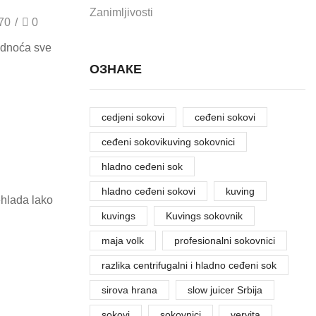
Zanimljivosti
70
/
0
ladnoća sve
ОЗНАКЕ
cedjeni sokovi
ceđeni sokovi
ceđeni sokovikuving sokovnici
hladno ceđeni sok
hladno ceđeni sokovi
kuving
rehlada lako
kuvings
Kuvings sokovnik
maja volk
profesionalni sokovnici
razlika centrifugalni i hladno ceđeni sok
sirova hrana
slow juicer Srbija
sokovi
sokovnici
vervita