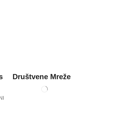
s
Društvene Mreže
NI