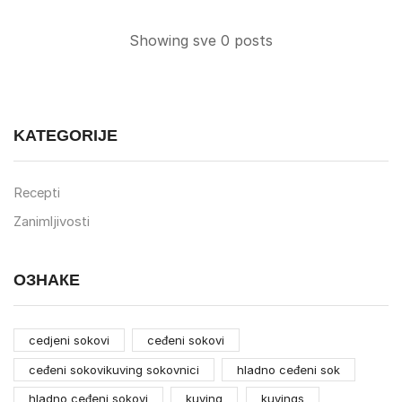
Showing sve 0 posts
KATEGORIJE
Recepti
Zanimljivosti
ОЗНАКЕ
cedjeni sokovi
ceđeni sokovi
ceđeni sokovikuving sokovnici
hladno ceđeni sok
hladno ceđeni sokovi
kuving
kuvings