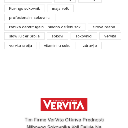
Kuvings sokovnik
maja volk
profesionalni sokovnici
razlika centrifugalni i hladno ceđeni sok
sirova hrana
slow juicer Srbija
sokovi
sokovnici
vervita
vervita srbija
vitamini u soku
zdravlje
Tim Firme VerVita Otkriva Prednosti
Njihovog Sokovnika Koji Deluje Na