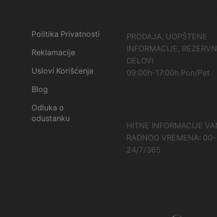
Kontaktirajte na
Korisni Linkovi
Politika Privatnosti
PRODAJA, UOPŠTENE
INFORMACIJE, REZERVN
Reklamacije
DELOVI
Uslovi Korišćenja
09:00h-17:00h Pon/Pet
Blog
065 333 01 20
Odluka o
odustanku
HITNE INFORMACIJE VA
RADNOG VREMENA: 00-
24/7/365
063 525 427