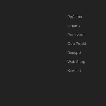
Meni
Tim firme
Početna
VerVita
o nama
otkriva
Proizvodi
prednosti
Gde Popiti
njihovog
Recepti
sokovnika
Web Shop
koji deluje
Kontakt
na principu
hladnog
ceđenja: