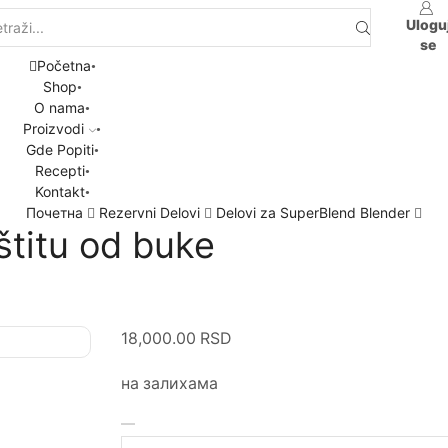
Ulogu
se
Početna
Shop
O nama
Proizvodi
Gde Popiti
Recepti
Kontakt
Почетна
Rezervni Delovi
Delovi za SuperBlend Blender
štitu od buke
18,000.00
RSD
на залихама