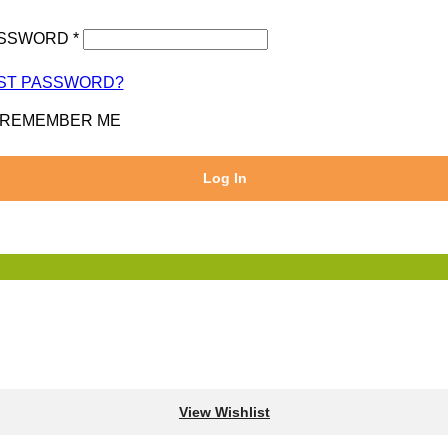
SSWORD
*
ST PASSWORD?
REMEMBER ME
Log In
View Wishlist