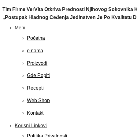
Tim Firme VerVita Otkriva Prednosti Njihovog Sokovnika 
„Postupak Hladnog Ceđenja Jedinstven Je Po Kvalitetu D
Meni
Početna
o nama
Proizvodi
Gde Popiti
Recepti
Web Shop
Kontakt
Korisni Linkovi
Politika Privatnosti