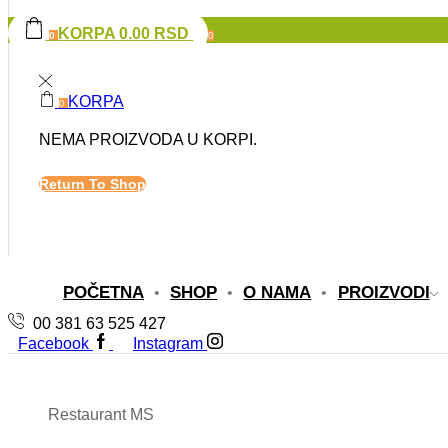
KORPA
0.00
RSD
0
0
KORPA
0
NEMA PROIZVODA U KORPI.
Return To Shop
POČETNA
SHOP
O NAMA
PROIZVODI
00 381 63 525 427
Facebook
Instagram
Restaurant MS