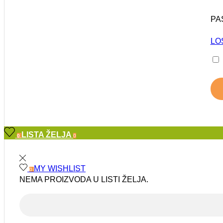
PA
LO
LISTA ŽELJA
0
0
MY WISHLIST
0
NEMA PROIZVODA U LISTI ŽELJA.