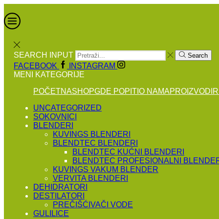
SEARCH INPUT
Search
FACEBOOK
INSTAGRAM
MENI
KATEGORIJE
POČETNA
SHOP
GDE POPITI
O NAMA
PROIZVODI
R
UNCATEGORIZED
SOKOVNICI
BLENDERI
KUVINGS BLENDERI
BLENDTEC BLENDERI
BLENDTEC KUĆNI BLENDERI
BLENDTEC PROFESIONALNI BLENDER
KUVINGS VAKUM BLENDER
VERVITA BLENDERI
DEHIDRATORI
DESTILATORI
PREČIŠĆIVAČI VODE
GULILICE