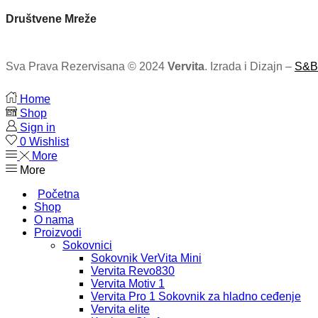
Društvene Mreže
Sva Prava Rezervisana © 2024
Vervita
. Izrada i Dizajn –
S&B
Home
Shop
Sign in
0
Wishlist
More
More
Početna
Shop
O nama
Proizvodi
Sokovnici
Sokovnik VerVita Mini
Vervita Revo830
Vervita Motiv 1
Vervita Pro 1 Sokovnik za hladno ceđenje
Vervita elite