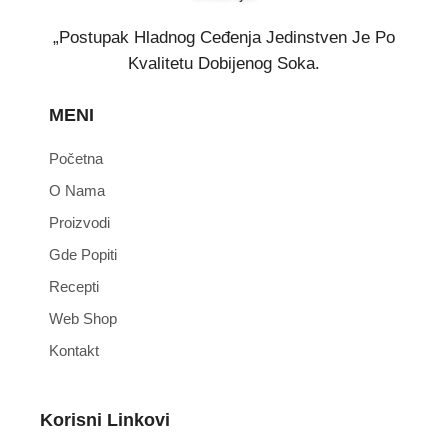
„Postupak Hladnog Ceđenja Jedinstven Je Po
Kvalitetu Dobijenog Soka.
MENI
Početna
O Nama
Proizvodi
Gde Popiti
Recepti
Web Shop
Kontakt
Korisni Linkovi