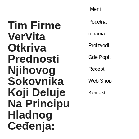
Meni
Tim Firme
Početna
VerVita
o nama
Otkriva
Proizvodi
Prednosti
Gde Popiti
Njihovog
Recepti
Sokovnika
Web Shop
Koji Deluje
Kontakt
Na Principu
Hladnog
Ceđenja: