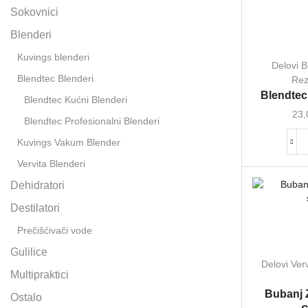
Sokovnici
Blenderi
Kuvings blenderi
Delovi B
Blendtec Blenderi
Rez
Blendtec
Blendtec Kućni Blenderi
23,
Blendtec Profesionalni Blenderi
Kuvings Vakum Blender
Vervita Blenderi
Dehidratori
Destilatori
Prečišćivači vode
Gulilice
Delovi Verv
Multipraktici
Bubanj Z
Ostalo