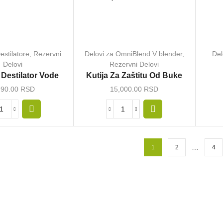
estilatore
,
Rezervni
Delovi za OmniBlend V blender
,
Del
Delovi
Rezervni Delovi
a Destilator Vode
Kutija Za Zaštitu Od Buke
990.00
RSD
15,000.00
RSD
…
1
2
4