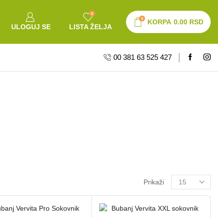
0
0
KORPA
0.00
RSD
ULOGUJ SE
LISTA ŽELJA
00 381 63 525 427
Prikaži