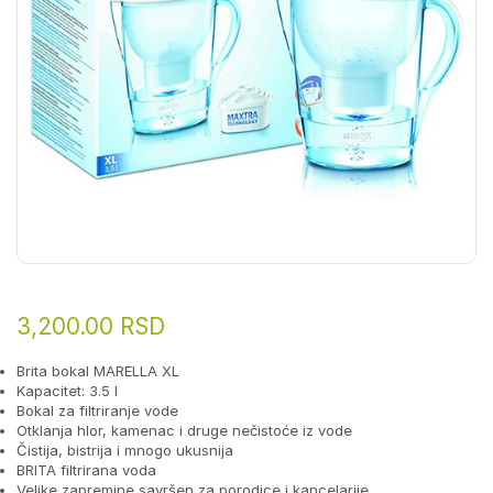
3,200.00
RSD
Brita bokal MARELLA XL
Kapacitet: 3.5 l
Bokal za filtriranje vode
Otklanja hlor, kamenac i druge nečistoće iz vode
Čistija, bistrija i mnogo ukusnija
BRITA filtrirana voda
Velike zapremine,savršen za porodice i kancelarije