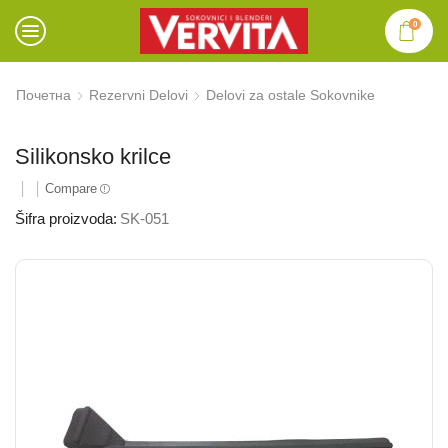
0
Почетна
Rezervni Delovi
Delovi za ostale Sokovnike
Silikonsko krilce
Compare
Šifra proizvoda:
SK-051