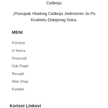
Ceđenja:
„Postupak Hladnog Ceđenja Jedinstven Je Po
Kvalitetu Dobijenog Soka.
MENI
Početna
O Nama
Proizvodi
Gde Popiti
Recepti
Web Shop
Kontakt
Korisni Linkovi